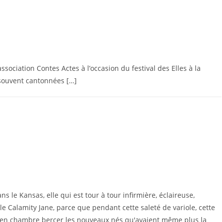
sociation Contes Actes à l’occasion du festival des Elles à la
 souvent cantonnées […]
ns le Kansas, elle qui est tour à tour infirmière, éclaireuse,
le Calamity Jane, parce que pendant cette saleté de variole, cette
re en chambre bercer les nouveaux nés qu'avaient même plus la