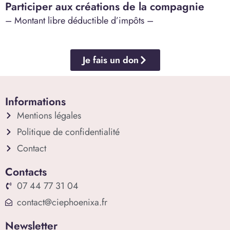
e
Participer aux créations de la compagnie
s
– Montant libre déductible d’impôts –
É
v
è
Je fais un don
n
e
Informations
m
e
Mentions légales
n
Politique de confidentialité
t
Contact
s
Contacts
07 44 77 31 04
contact@ciephoenixa.fr
Newsletter