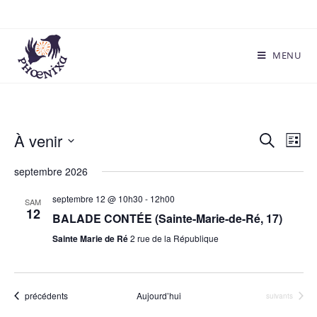
MENU
À venir
R
N
R
L
a
e
e
S
i
c
septembre 2026
v
c
s
é
h
i
t
l
h
septembre 12 @ 10h30
-
12h00
e
SAM
g
e
12
e
e
BALADE CONTÉE (Sainte-Marie-de-Ré, 17)
r
a
c
c
r
Sainte Marie de Ré
2 rue de la République
t
h
t
c
i
e
i
h
o
o
e
Évènements
n
précédents
Aujourd’hui
Évènements
suivants
n
d