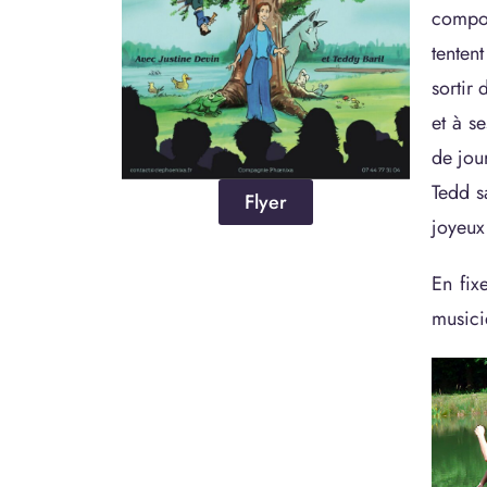
compor
tenten
sortir
et à s
de jour
Tedd s
Flyer
joyeux
En fix
musici