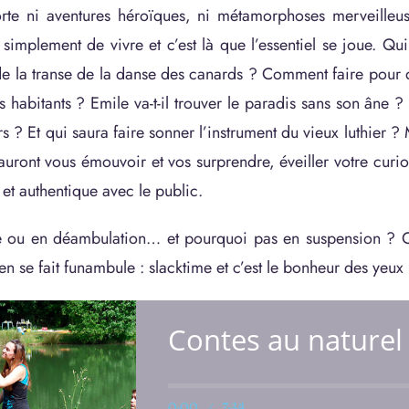
te ni aventures héroïques, ni métamorphoses merveilleu
t simplement de vivre et c’est là que l’essentiel se joue. Qu
 de la transe de la danse des canards ? Comment faire pour q
es habitants ? Emile va-t-il trouver le paradis sans son âne
s ? Et qui saura faire sonner l’instrument du vieux luthier ?
auront vous émouvoir et vos surprendre, éveiller votre curios
 et authentique avec le public.
e ou en déambulation… et pourquoi pas en suspension ? Ca
en se fait funambule : slacktime et c’est le bonheur des yeux 
Contes au naturel
0:00
/
7:34