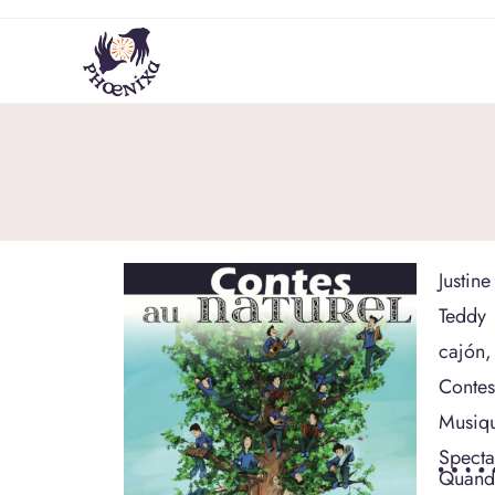
Justin
Teddy 
cajón, 
Contes 
Musiqu
Specta
Quand 